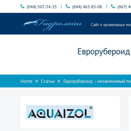
Skip
(044) 503-34-15
(044) 465-85-08
(067) 
to
content
Гидролайн
Сайт о кровельных ма
Еврорубероид
Home
Статьи
Еврорубероид – незаменимый по