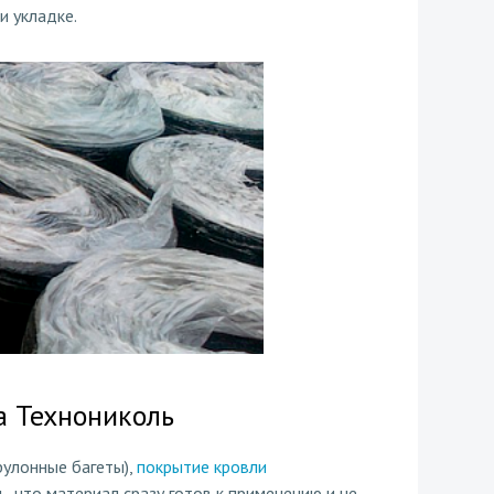
и укладке.
а Технониколь
рулонные багеты),
покрытие кровли
, что материал сразу готов к применению и не