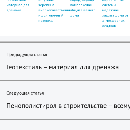
материал для
черепица —
комплексная
системы —
дренажа
высококачественный
защита вашего
надежная
и долговечный
дома
защита дома от
материал
атмосферных
осадков
Навигация
по
Предыдущая статья
Previous
записям
Геотекстиль – материал для дренажа
post:
Следующая статья
Next
Пенополистирол в строительстве – всему
post: