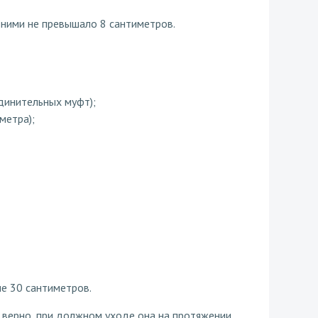
 ними не превышало 8 сантиметров.
динительных муфт);
метра);
е 30 сантиметров.
 верно, при должном уходе она на протяжении