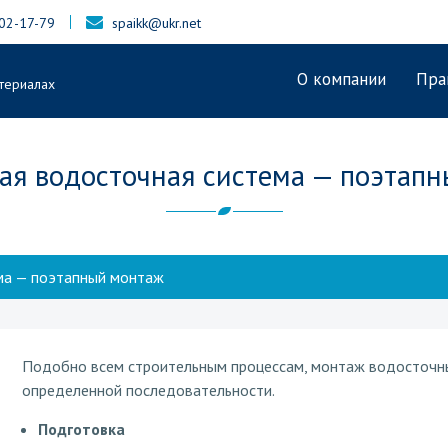
402-17-79
spaikk@ukr.net
О компании
Пра
териалах
ая водосточная система — поэтап
ма — поэтапный монтаж
Подобно всем строительным процессам, монтаж водосточных 
определенной последовательности.
Подготовка