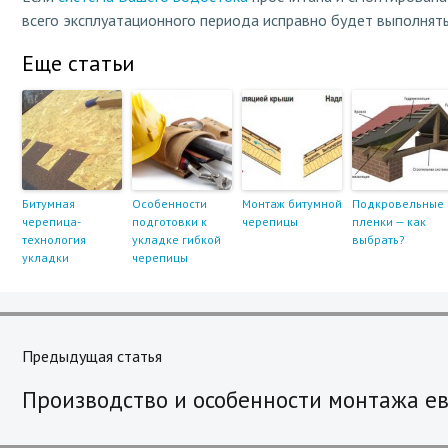
всего эксплуатационного периода исправно будет выполнять
Еще статьи
Битумная
Особенности
Монтаж битумной
Подкровельные
черепица-
подготовки к
черепицы
пленки — как
технология
укладке гибкой
выбрать?
укладки
черепицы
Навигация
по
Предыдущая статья
Previous
записям
Производство и особенности монтажа е
post: