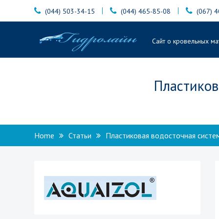
Skip
(044) 503-34-15
(044) 465-85-08
(067) 
to
content
Гидролайн
Сайт о кровельных ма
Пластиков
Home
Статьи
Пластиковая водосточная систе