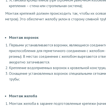
Установка кронштейнов (при огромном рыночном изобилии
крепления – стена или стропильная система);
Монтаж крепежей должен происходить так, чтобы их осевая
метров). Это обеспечит желобу уклон в сторону сливной тру
Монтаж воронок
Первыми устанавливаются воронки, являющиеся соедините
приспособления для герметичного соединения с желобом –
резины). В местах соединения с желобом вырезаются отве
аккуратно затачиваются.
Крепление водоприемных воронок к кровельной конструкц
Оснащение установленных воронок специальными сетками
трубы;
Монтаж желоба
Монтаж желоба в заранее подготовленные крепежи (начин