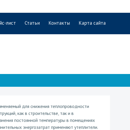
йс-лист
Статьи
Контакты
Карта сайта
рименяемый для снижения теплопроводности
рукций, как в строительстве, так и в
анения постоянной температуры в помещениях
лнительных энергозатрат применяют утеплители.