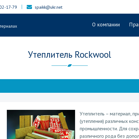
402-17-79
spaikk@ukr.net
О компании
Пра
териалах
Утеплитель Rockwool
Утеплитель – материал, п
(утепления) различных конст
промышленности. Для сохр
различного рода без допо