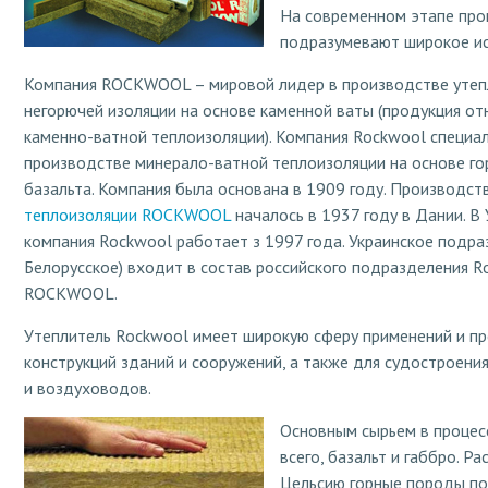
На современном этапе про
подразумевают широкое ис
Компания ROCKWOOL – мировой лидер в производстве утеп
негорючей изоляции на основе каменной ваты (продукция отн
каменно-ватной теплоизоляции). Компания Rockwool специал
производстве минерало-ватной теплоизоляции на основе г
базальта. Компания была основана в 1909 году. Производст
теплоизоляции ROCKWOOL
началось в 1937 году в Дании. В
компания Rockwool работает з 1997 года. Украинское подраз
Белорусское) входит в состав российского подразделения R
ROCKWOOL.
Утеплитель Rockwool имеет широкую сферу применений и пр
конструкций зданий и сооружений, а также для судостроен
и воздуховодов.
Основным сырьем в процес
всего, базальт и габбро. 
Цельсию горные породы по