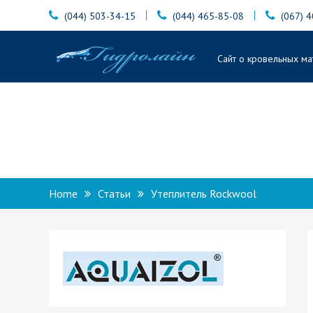
Skip
(044) 503-34-15
(044) 465-85-08
(067) 
to
content
Гидролайн
Сайт о кровельных ма
Home
Статьи
Утеплитель Rockwool