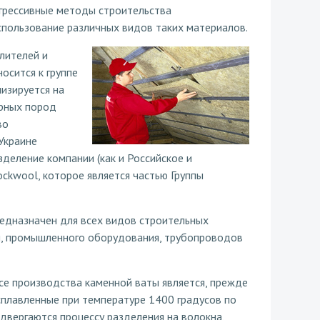
грессивные методы строительства
пользование различных видов таких материалов.
лителей и
осится к группе
изируется на
орных пород
во
 Украине
деление компании (как и Российское и
ockwool, которое является частью Группы
едназначен для всех видов строительных
ия, промышленного оборудования, трубопроводов
се производства каменной ваты является, прежде
Расплавленные при температуре 1400 градусов по
двергаются процессу разделения на волокна,