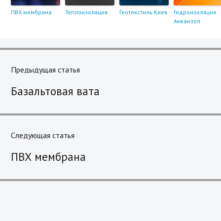
ПВХ мембрана
Теплоизоляция
Геотекстиль Киев
Гидроизоляция
Акваизол
Навигация
по
Предыдущая статья
Previous
записям
Базальтовая вата
post:
Следующая статья
Next
ПВХ мембрана
post: