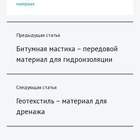
материал
Навигация
по
Предыдущая статья
записям
Previous
Битумная мастика – передовой
post:
материал для гидроизоляции
Следующая статья
Next
Геотекстиль – материал для
post:
дренажа