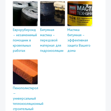
Еврорубероид
Битумная
Мастика
– незаменимый
мастика –
битумная –
помощник в
передовой
эффективная
кровельных
материал для
защита Вашего
работах
гидроизоляции
дома
Пенополистирол
—
универсальный
теплоизоляционный
строительный