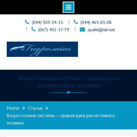
Skip
(044) 503-34-15
(044) 465-85-08
to
(067) 402-17-79
spaikk@ukr.net
content
Гидролайн
Сайт о кровельных материалах
Водосточные системы – правая рука
расчетливого хозяина
Home
Статьи
Водосточные системы – правая рука расчетливого
хозяина